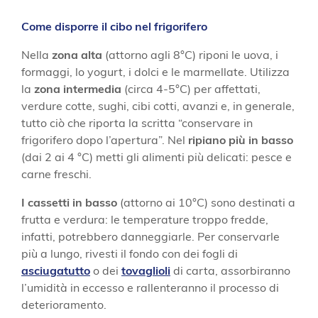
Come disporre il cibo nel frigorifero
Nella
zona alta
(attorno agli 8°C) riponi le uova, i
formaggi, lo yogurt, i dolci e le marmellate. Utilizza
la
zona intermedia
(circa 4-5°C) per affettati,
verdure cotte, sughi, cibi cotti, avanzi e, in generale,
tutto ciò che riporta la scritta “conservare in
frigorifero dopo l’apertura”. Nel
ripiano più in basso
(dai 2 ai 4 °C) metti gli alimenti più delicati: pesce e
carne freschi.
I cassetti in basso
(attorno ai 10°C) sono destinati a
frutta e verdura: le temperature troppo fredde,
infatti, potrebbero danneggiarle. Per conservarle
più a lungo, rivesti il fondo con dei fogli di
asciugatutto
o dei
tovaglioli
di carta, assorbiranno
l’umidità in eccesso e rallenteranno il processo di
deterioramento.