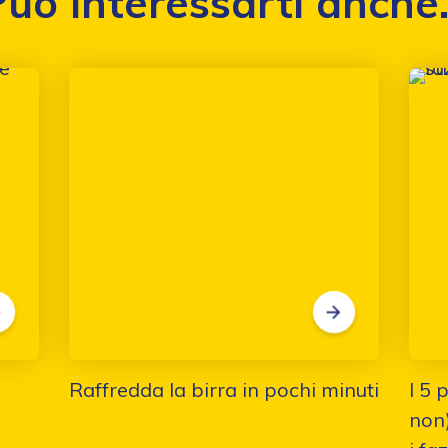
uò interessarti anche.
Raffredda la birra in pochi minuti
I 5 
non