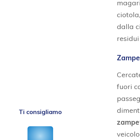
magari 
ciotola
dalla c
residui
Zampet
Cercate
fuori c
passegg
diment
Ti consigliamo
zampe
veicolo