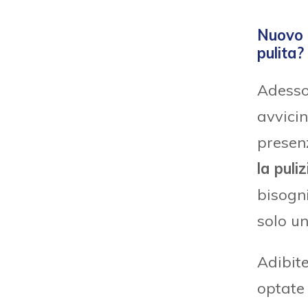
Nuovo 
pulita?
Adesso 
avvicin
presen
la puli
bisogni
solo un
Adibit
optate 