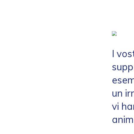
I vos
suppl
esem
un ir
vi h
anim