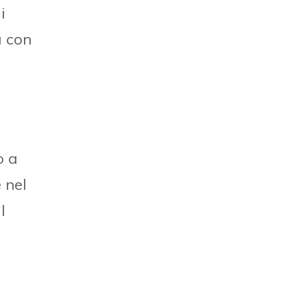
i
a con
o a
 nel
l