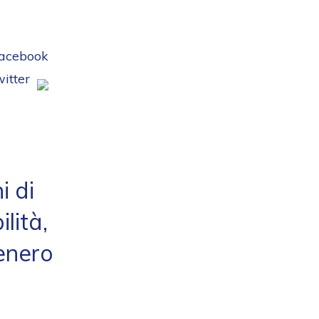
i di
lità,
enero