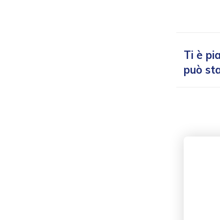
Ti è pi
può sta