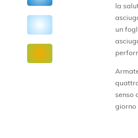
la salu
asciuga
un fogl
asciug
perfor
Armatev
quattr
senso d
giorno 