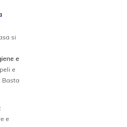
a
asa si
giene e
peli e
. Basta
:
re e