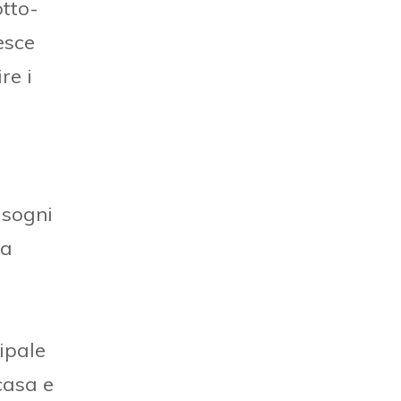
tto-
esce
re i
isogni
na
cipale
 casa e