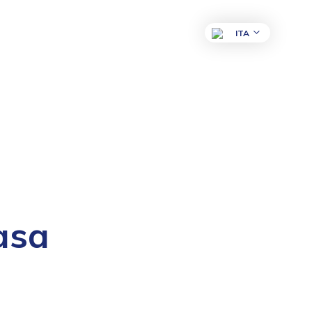
ITA
asa