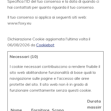
Specifica l’ID del tuo consenso e la data di quando ci
hai contattati per quanto riguarda il tuo consenso.
Il tuo consenso si applica ai seguenti siti web:
www.foxy.eu
Dichiarazione Cookie aggiornata l'ultima volta il
06/08/2026 da
Cookiebot
:
Necessari (10)
I cookie necessari contribuiscono a rendere fruibile il
sito web abilitandone funzionalità di base quali la
navigazione sulle pagine e l'accesso alle aree
protette del sito. Il sito web non è in grado di
funzionare correttamente senza questi cookie.
Durata
massima
Nome
Fornitore
Scopo