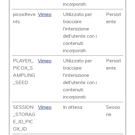
incorporati.
picox#eve
Vimeo
Utilizzato per
Persist
nts
tracciare
ente
l'interazione
dell'utente con i
contenuti
incorporati.
PLAYER_
Vimeo
Utilizzato per
Persist
PICOX_S
tracciare
ente
AMPLING
l'interazione
_SEED
dell'utente con i
contenuti
incorporati.
SESSION
Vimeo
In attesa
Sessio
_STORAG
ne
E_ID_PIC
OX_ID