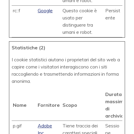
umani e robot.
rc::f
Google
Questo cookie è
Persist
usato per
ente
distinguere tra
umani e robot.
Statistiche (2)
I cookie statistici aiutano i proprietari del sito web a
capire come i visitatori interagiscono con i siti
raccogliendo e trasmettendo informazioni in forma
anonima.
Durata
massima
Nome
Fornitore
Scopo
di
archiviazio
p.gif
Adobe
Tiene traccia dei
Sessio
Inc.
caratteri speciali
ne