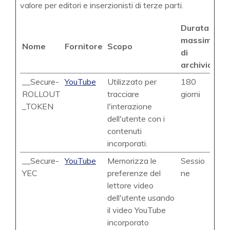
valore per editori e inserzionisti di terze parti.
Durata
massima
Nome
Fornitore
Scopo
di
archiviazio
__Secure-
YouTube
Utilizzato per
180
ROLLOUT
tracciare
giorni
_TOKEN
l'interazione
dell'utente con i
contenuti
incorporati.
__Secure-
YouTube
Memorizza le
Sessio
YEC
preferenze del
ne
lettore video
dell'utente usando
il video YouTube
incorporato