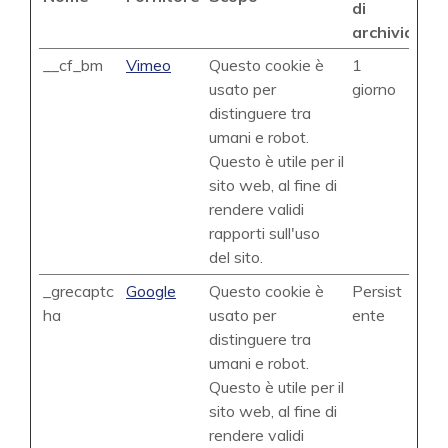
di
archiviazio
__cf_bm
Vimeo
Questo cookie è
1
usato per
giorno
distinguere tra
umani e robot.
Questo è utile per il
sito web, al fine di
rendere validi
rapporti sull'uso
del sito.
_grecaptc
Google
Questo cookie è
Persist
ha
usato per
ente
distinguere tra
umani e robot.
Questo è utile per il
sito web, al fine di
rendere validi