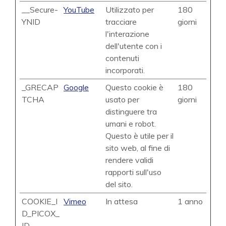
__Secure-
YouTube
Utilizzato per
180
YNID
tracciare
giorni
l'interazione
dell'utente con i
contenuti
incorporati.
_GRECAP
Google
Questo cookie è
180
TCHA
usato per
giorni
distinguere tra
umani e robot.
Questo è utile per il
sito web, al fine di
rendere validi
rapporti sull'uso
del sito.
COOKIE_I
Vimeo
In attesa
1 anno
D_PICOX_
ID