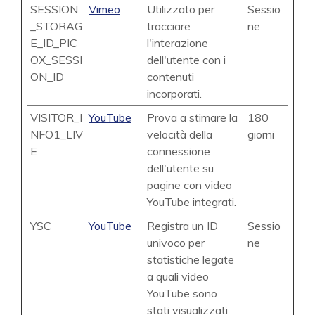
SESSION
Vimeo
Utilizzato per
Sessio
_STORAG
tracciare
ne
E_ID_PIC
l'interazione
OX_SESSI
dell'utente con i
ON_ID
contenuti
incorporati.
VISITOR_I
YouTube
Prova a stimare la
180
NFO1_LIV
velocità della
giorni
E
connessione
dell'utente su
pagine con video
YouTube integrati.
YSC
YouTube
Registra un ID
Sessio
univoco per
ne
statistiche legate
a quali video
YouTube sono
stati visualizzati