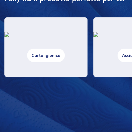
Carta igienica
Asci