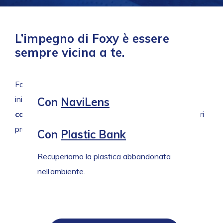
L’impegno di Foxy è
essere
sempre vicina a te
.
Foxy rinnova ogni giorno la sua promessa con
iniziative
che migliorano il presente e
Con
NaviLens
costruiscono il futuro
: NaviLens, Plastic Bank e altri
Rendiamo accessibili le informazioni del
progetti attivi da molti anni.
Con
Plastic Bank
prodotto anche a chi ha disabilità visive.
Recuperiamo la plastica abbandonata
nell’ambiente.