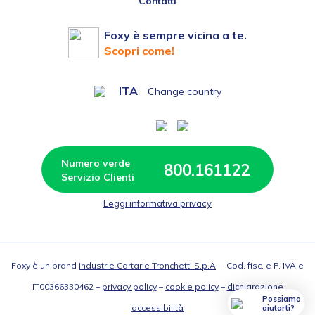
Contatti
Foxy è sempre vicina a te.
Scopri come!
ITA
Change country
Numero verde 
800.161122
Leggi informativa privacy
Foxy è un brand
Industrie Cartarie Tronchetti S.p.A
– Cod. fisc. e P. IVA e
IT00366330462 –
privacy policy
–
cookie policy
–
dichiarazione
Possiamo
accessibilità
aiutarti?