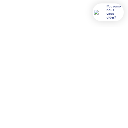
Pouvons-
nous
vous
aider?
Foxy Mega 4 rouleaux
4 rouleaux de Foxy Mega papier toilette équivalent
à 9 rouleaux classiques de 130 feuilles. C’est pour
ça que Foxy Mega permet de réduire son transport
de 29%, son encombrement dans la maison de 31%
et les matériaux utilisés pour le produire de 50% .