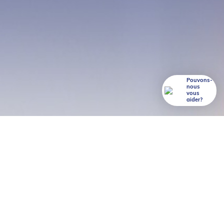
Pouvons-
nous
vous
aider?