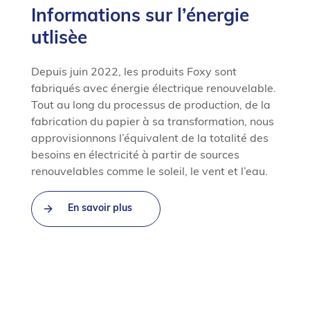
Informations sur l’énergie
I
utlisèe
L
f
Depuis juin 2022, les produits Foxy sont
s
fabriqués avec énergie électrique renouvelable.
e
da
Tout au long du processus de production, de la
to
fabrication du papier à sa transformation, nous
n
approvisionnons l’équivalent de la totalité des
f
besoins en électricité à partir de sources
r
renouvelables comme le soleil, le vent et l’eau.
L’
En savoir plus
r
st
la