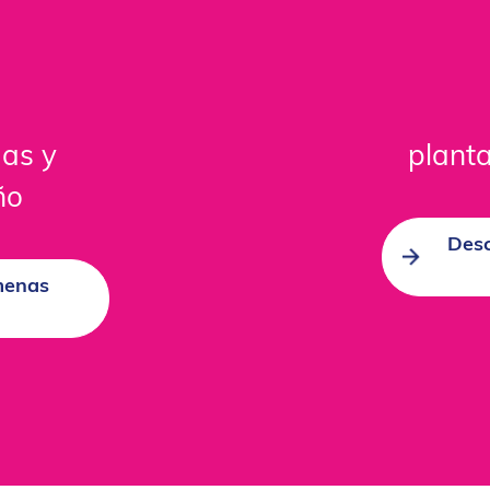
as y
planta
ño
Desc
menas