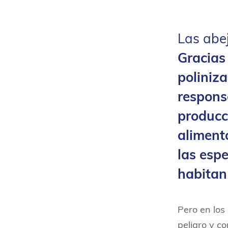
Las abej
Gracias
poliniza
respons
producc
aliment
las esp
habitan 
Pero en los
peligro y c