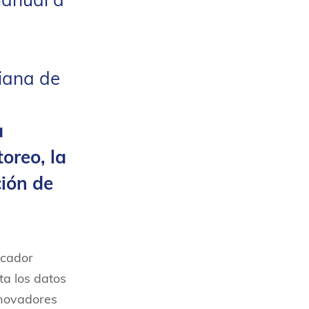
ianual a
iana de
a
oreo, la
ción de
icador
ta los datos
nnovadores