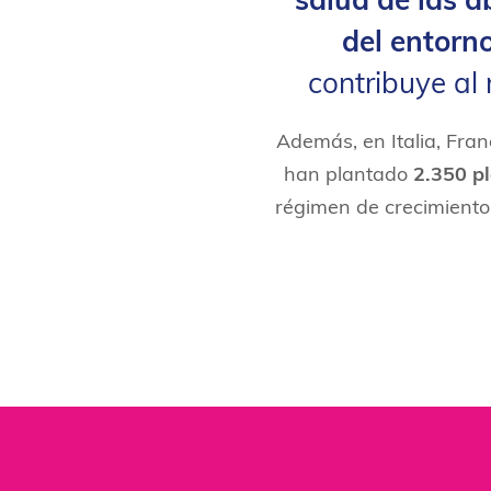
salud de las a
del entorn
contribuye al
Además, en Italia, Fra
han plantado
2.350 pl
régimen de crecimiento,