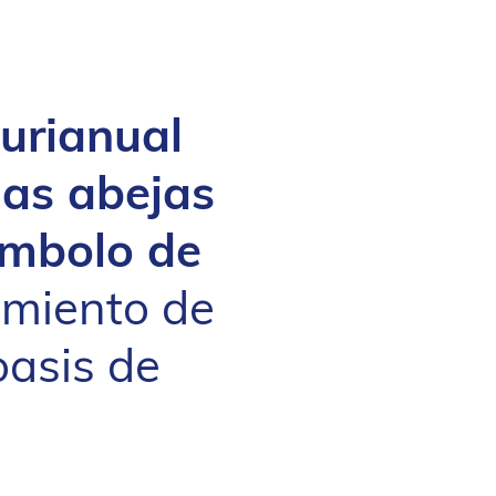
urianual
las abejas
ímbolo de
uimiento de
oasis de