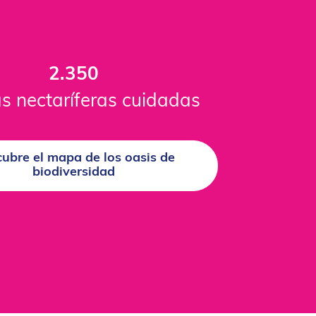
2.350
s nectaríferas cuidadas
ubre el mapa de los oasis de
biodiversidad