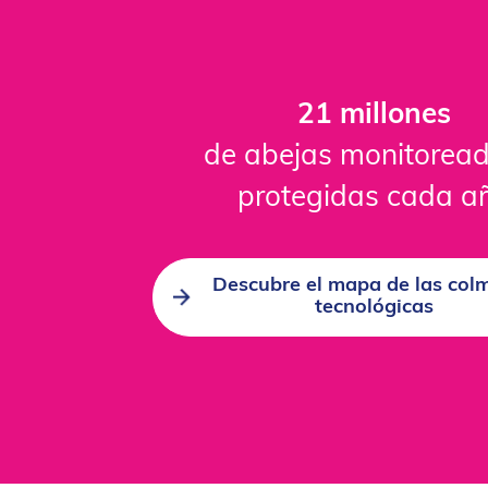
21 millones
de abejas monitoread
protegidas cada a
Descubre el mapa de las col
tecnológicas