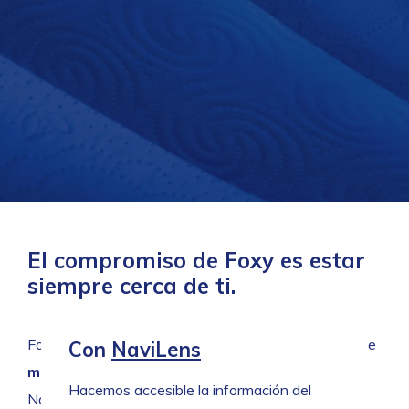
El compromiso de Foxy es estar
siempre cerca de ti.
Foxy renueva cada día su promesa con iniciativas que
Con
NaviLens
mejoran el presente y construyen el futuro:
Hacemos accesible la información del
NaviLens, Plastic Bank y otros proyectos activos