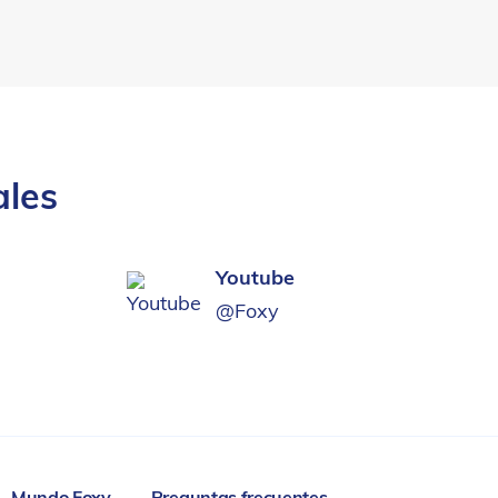
ales
Youtube
@Foxy