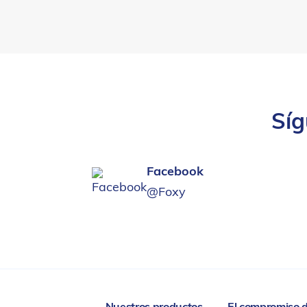
Síg
Facebook
@Foxy