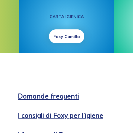
CARTA IGIENICA
Foxy Camilla
Domande frequenti
Hai una domanda? Qui trovi le risposte più utili
I consigli di Foxy per l’igiene
e rassicuranti.
Consigli pratici per prenderti cura della tua