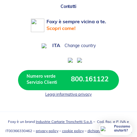
Contatti
Foxy è sempre vicina a te.
Scopri come!
ITA
Change country
Numero verde 
800.161122
Leggi informativa privacy
Foxy è un brand
Industrie Cartarie Tronchetti S.p.A
– Cod. fisc. e P. IVA e
Possiamo
aiutarti?
IT00366330462 –
privacy policy
–
cookie policy
–
dichiarazione accessibilità