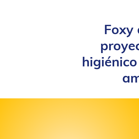
Foxy 
proye
higiénico
am