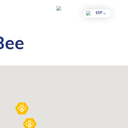
ESP
Bee