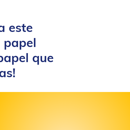
a este
, papel
 papel que
as!