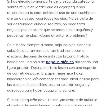
Si has elegido formar parte de la segunda categoría
sabrás muy bien lo fácil que es dejar pequeños
recuerdos en tu cara, debido al uso de una cuchilla de
afeitar o
navaja
, casi todos los días. No se trata de
ser descuidado: aunque sea raro, no hace falta
negarlo, puede ocurrir que se produzcan rasguños y
pequeñas heridas. ¿Cómo afrontar el problema?
En el baño, siempre a mano, bajo los ojos, tienes la
solución ideal, un remedio tan tradicional como
efectivo: después de desinfectar la zona, frota la
herida con una hoja de
papel higiénico
aplicando una
ligera presión. Deja cubierta la lesión con una especie
de confeti de papel. El
papel higiénico Foxy
,
hipoalergénico, clínicamente testado, ideal incluso para
las pieles más sensibles, es una solución segura y
adecuada para hacer coagular la sangre.
Solo una pequeña advertencia: ¡acuérdate de quitarte
el confeti de papel higiénico antes de salir de casa!