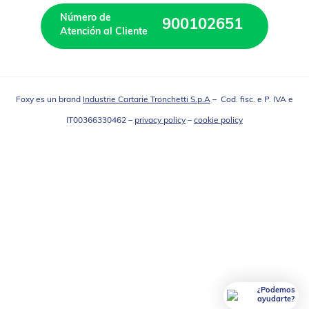
Número de 
900102651
Atención al Cliente
Foxy es un brand
Industrie Cartarie Tronchetti S.p.A
– Cod. fisc. e P. IVA e
IT00366330462 –
privacy policy
–
cookie policy
¿Podemos
ayudarte?