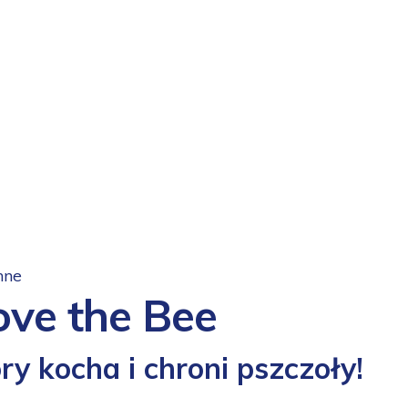
nne
ove the Bee
óry kocha i chroni pszczoły!