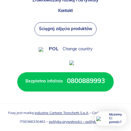
Zrównoważony rozwój i certyfikaty
Kontakt
Ściągnij zdjęcia produktów
POL
Change country
0800889993
Bezpłatna infolinia
Foxy
jest marką
Industrie Cartarie Tronchetti S.p.A
– Cod. fisc. e P. IVA e
Możemy
Ci
IT00366330462 –
polityka prywatności – polityka cookies
pomóc?