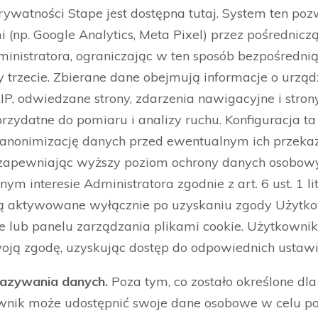
prywatności Stape jest dostępna tutaj. System ten po
 (np. Google Analytics, Meta Pixel) przez pośrednicz
inistratora, ograniczając w ten sposób bezpośredni
trzecie. Zbierane dane obejmują informacje o urządz
, odwiedzane strony, zdarzenia nawigacyjne i strony 
przydatne do pomiaru i analizy ruchu. Konfiguracja t
 i anonimizację danych przed ewentualnym ich przek
j, zapewniając wyższy poziom ochrony danych osobow
ym interesie Administratora zgodnie z art. 6 ust. 1 li
 są aktywowane wyłącznie po uzyskaniu zgody Użytko
 lub panelu zarządzania plikami cookie. Użytkownik
oją zgodę, uzyskując dostęp do odpowiednich ustawie
kazywania danych.
Poza tym, co zostało określone dl
ownik może udostępnić swoje dane osobowe w celu po