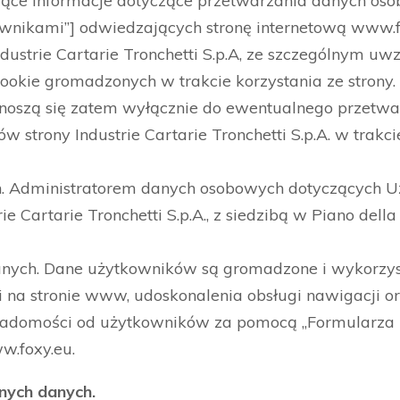
ące informacje dotyczące przetwarzania danych o
ownikami”] odwiedzających stronę internetową www.f
ndustrie Cartarie Tronchetti S.p.A, ze szczególnym u
ookie gromadzonych w trakcie korzystania ze strony.
dnoszą się zatem wyłącznie do ewentualnego przetw
strony Industrie Cartarie Tronchetti S.p.A. w trakcie
ch. Administratorem danych osobowych dotyczących 
rie Cartarie Tronchetti S.p.A., z siedzibą w Piano del
danych. Dane użytkowników są gromadzone i wykorzy
 na stronie www, udoskonalenia obsługi nawigacji o
wiadomości od użytkowników za pomocą „Formularza
w.foxy.eu.
nych danych.