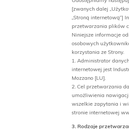
Udostępniamy następuj
[zwanych dalej „Użytk
„Stroną internetową”] I
przetwarzania plików c
Niniejsze informacje o
osobowych użytkowników 
korzystania ze Strony.
1. Administrator dany
internetowej jest Indust
Mozzano [LU].
2. Cel przetwarzania 
umożliwienia nawigacji
wszelkie zapytania i 
stronie internetowej ww
3. Rodzaje przetwarza