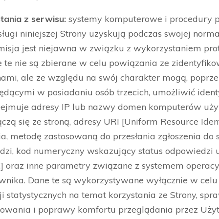
tania z serwisu:
systemy komputerowe i procedury
ugi niniejszej Strony uzyskują podczas swojej norm
misja jest niejawna w związku z wykorzystaniem pr
je te nie są zbierane w celu powiązania ze zidentyfi
ami, ale ze względu na swój charakter mogą, poprze
dącymi w posiadaniu osób trzecich, umożliwić ident
bejmuje adresy IP lub nazwy domen komputerów uż
czą się ze stroną, adresy URI [Uniform Resource Iden
ia, metodę zastosowaną do przesłania zgłoszenia do 
zi, kod numeryczny wskazujący status odpowiedzi u
itp.] oraz inne parametry związane z systemem opera
ika. Dane te są wykorzystywane wyłącznie w celu
 statystycznych na temat korzystania ze Strony, spra
owania i poprawy komfortu przeglądania przez Uży