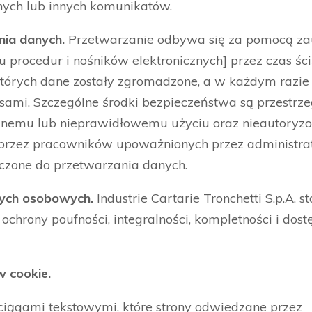
nych lub innych komunikatów.
nia danych.
Przetwarzanie odbywa się za pomocą z
iu procedur i nośników elektronicznych] przez czas śc
 których dane zostały zgromadzone, a w każdym razie
ami. Szczególne środki bezpieczeństwa są przestrze
galnemu lub nieprawidłowemu użyciu oraz nieautory
przez pracowników upoważnionych przez administrat
czone do przetwarzania danych.
nych osobowych.
Industrie Cartarie Tronchetti S.p.A. s
chrony poufności, integralności, kompletności i dos
w cookie.
 ciągami tekstowymi, które strony odwiedzane przez