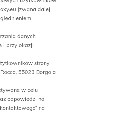
sobowych użytkowników
oxy.eu [zwaną dalej
względnieniem
arzania danych
 i przy okazji
Użytkowników strony
la Rocca, 55023 Borgo a
stywane w celu
raz odpowiedzi na
 kontaktowego” na