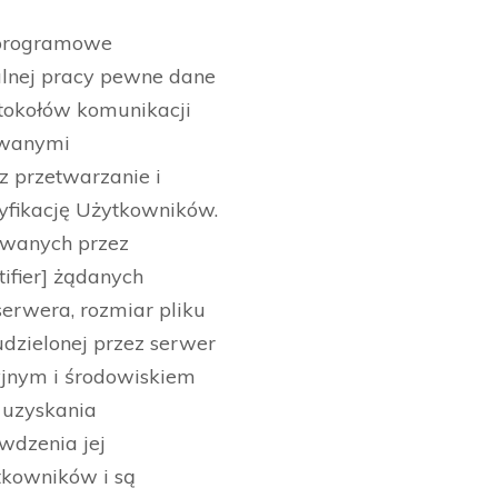
 programowe
alnej pracy pewne dane
otokołów komunikacji
kowanymi
z przetwarzanie i
yfikację Użytkowników.
ywanych przez
tifier] żądanych
serwera, rozmiar pliku
dzielonej przez serwer
cyjnym i środowiskiem
 uzyskania
wdzenia jej
tkowników i są