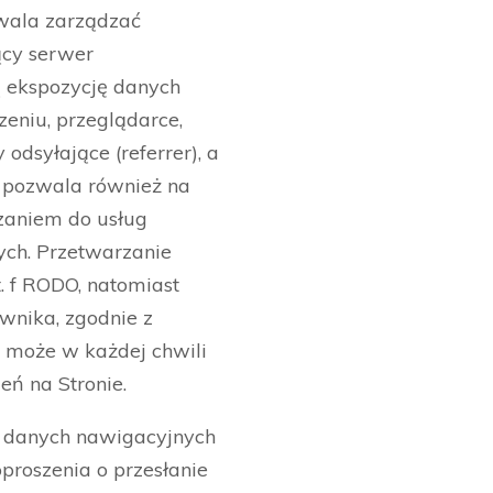
zwala zarządzać
ący serwer
ą ekspozycję danych
eniu, przeglądarce,
odsyłające (referrer), a
a pozwala również na
azaniem do usług
ych. Przetwarzanie
t. f RODO, natomiast
wnika, zgodnie z
 może w każdej chwili
ń na Stronie.
a danych nawigacyjnych
proszenia o przesłanie