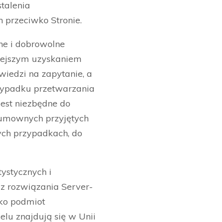
talenia
 przeciwko Stronie.
ne i dobrowolne
niejszym uzyskaniem
wiedzi na zapytanie, a
zypadku przetwarzania
est niezbędne do
dumownych przyjętych
nych przypadkach, do
tystycznych i
a z rozwiązania Server-
ako podmiot
lu znajdują się w Unii