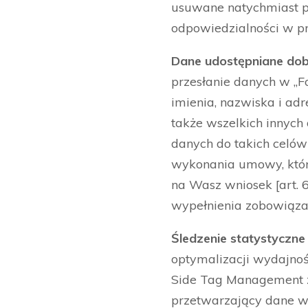
usuwane natychmiast p
odpowiedzialności w p
Dane udostępniane do
przesłanie danych w „F
imienia, nazwiska i ad
także wszelkich innyc
danych do takich celów
wykonania umowy, któr
na Wasz wniosek [art. 6
wypełnienia zobowiązani
Śledzenie statystyczne
optymalizacji wydajnośc
Side Tag Management za
przetwarzający dane wy