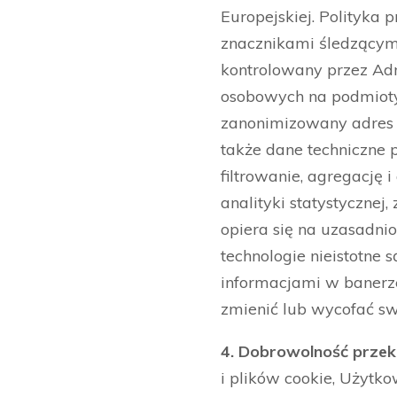
Europejskiej. Polityka 
znacznikami śledzącymi
kontrolowany przez Adm
osobowych na podmioty 
zanonimizowany adres IP
także dane techniczne 
filtrowanie, agregację
analityki statystyczne
opiera się na uzasadnion
technologie nieistotne
informacjami w banerze
zmienić lub wycofać sw
4. Dobrowolność prze
i plików cookie, Użytk