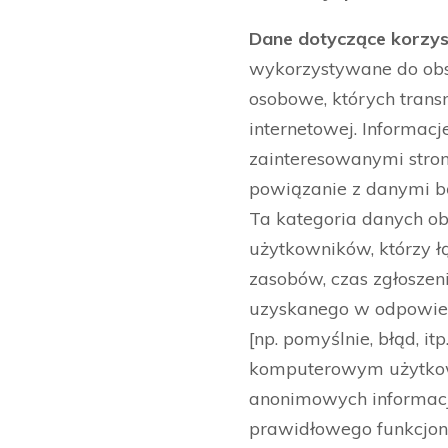
Dane dotyczące korzys
wykorzystywane do obsł
osobowe, których trans
internetowej. Informac
zainteresowanymi stron
powiązanie z danymi bę
Ta kategoria danych o
użytkowników, którzy łą
zasobów, czas zgłoszen
uzyskanego w odpowied
[np. pomyślnie, błąd, 
komputerowym użytkown
anonimowych informacji
prawidłowego funkcjon