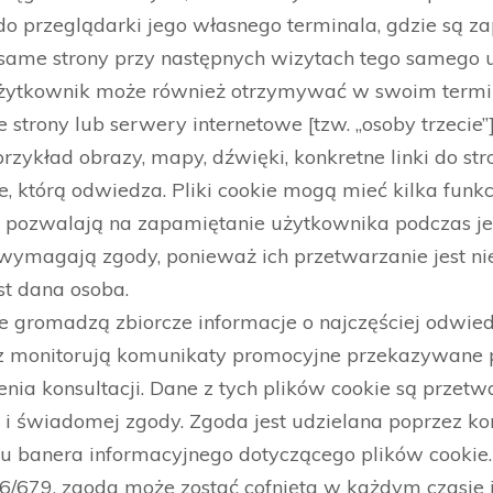
o przeglądarki jego własnego terminala, gdzie są za
 same strony przy następnych wizytach tego samego 
 użytkownik może również otrzymywać w swoim termina
 strony lub serwery internetowe [tzw. „osoby trzecie”
przykład obrazy, mapy, dźwięki, konkretne linki do s
e, którą odwiedza. Pliki cookie mogą mieć kilka funkcj
ne pozwalają na zapamiętanie użytkownika podczas je
 wymagają zgody, ponieważ ich przetwarzanie jest nie
st dana osoba.
zne gromadzą zbiorcze informacje o najczęściej odwi
az monitorują komunikaty promocyjne przekazywane p
enia konsultacji. Dane z tych plików cookie są przet
i świadomej zgody. Zgoda jest udzielana poprzez ko
iu banera informacyjnego dotyczącego plików cookie. 
/679, zgoda może zostać cofnięta w każdym czasie i