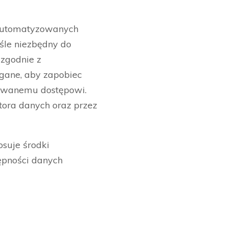
automatyzowanych
iśle niezbędny do
 zgodnie z
gane, aby zapobiec
zowanemu dostępowi.
ora danych oraz przez
tosuje środki
tępności danych