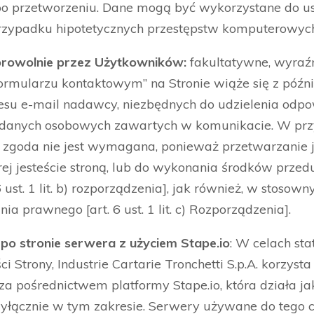
o przetworzeniu. Dane mogą być wykorzystane do us
rzypadku hipotetycznych przestępstw komputerowych
browolnie przez Użytkowników:
fakultatywne, wyraź
ormularzu kontaktowym” na Stronie wiąże się z póź
resu e-mail nadawcy, niezbędnych do udzielenia odpo
h danych osobowych zawartych w komunikacie. W pr
 zgoda nie jest wymagana, ponieważ przetwarzanie j
ej jesteście stroną, lub do wykonania środków prze
 ust. 1 lit. b) rozporządzenia], jak również, w stosow
a prawnego [art. 6 ust. 1 lit. c) Rozporządzenia].
 po stronie serwera z użyciem Stape.io
: W celach sta
i Strony, Industrie Cartarie Tronchetti S.p.A. korzyst
 pośrednictwem platformy Stape.io, która działa j
łącznie w tym zakresie. Serwery używane do tego ce